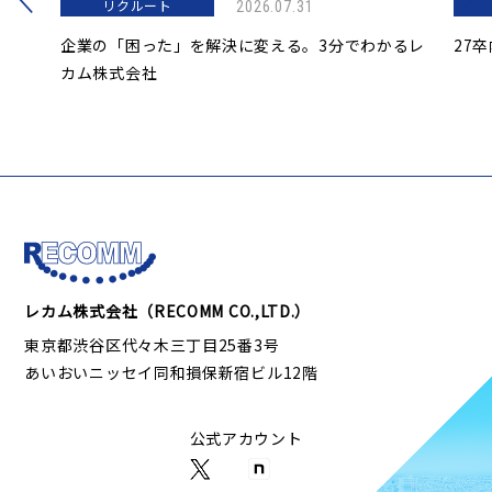
リクルート
2026.07.31
企業の「困った」を解決に変える。3分でわかるレ
27
カム株式会社
レカム株式会社（RECOMM CO.,LTD.）
東京都渋谷区代々木三丁目25番3号
あいおいニッセイ同和損保新宿ビル12階
公式アカウント