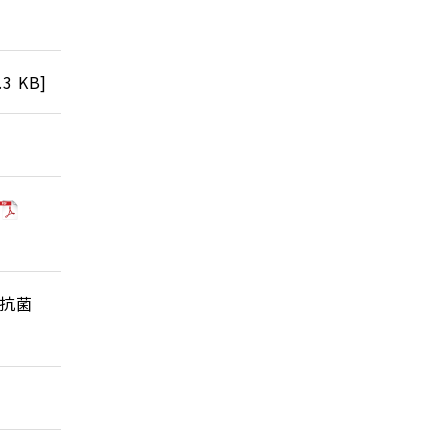
.3 KB
]
ブ抗菌