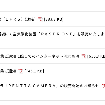
信〔ＩＦＲＳ〕(連結)
[
383.3 KB
]
年福袋にて空気浄化装置「ＲｅＳＰＲ ＯＮＥ」を販売いたしま
招集ご通知に際してのインターネット開示事項
[
655.3 K
招集ご通知
[
745.1 KB
]
ラ「ＲＥＮＴＩＡ ＣＡＭＥＲＡ」の販売開始のお知らせ