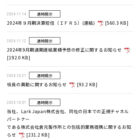
適時開示
2024.11.14
2024年９月期決算短信〔ＩＦＲＳ〕(連結)
[
560.3 KB
]
適時開示
2024.11.12
2024年9月期通期連結業績予想の修正に関するお知らせ
[
192.0 KB
]
適時開示
2024.10.21
役員の異動に関するお知らせ
[
93.2 KB
]
適時開示
2024.10.01
当社、Lark Japan株式会社、同社の日本での正規チャネル
パートナー
である株式会社倉元製作所との包括的業務提携に関するお知
らせ
[
231.2 KB
]