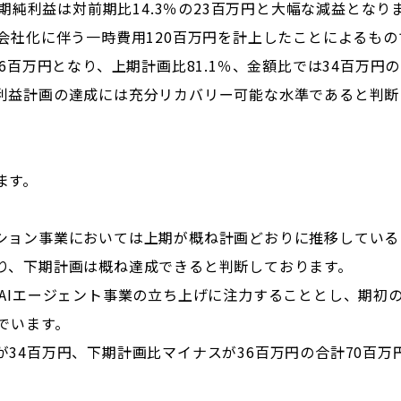
当期純利益は対前期比14.3％の23百万円と大幅な減益となり
会社化に伴う一時費用120百万円を計上したことによるもの
6百万円となり、上期計画比81.1％、金額比では34百万円
利益計画の達成には充分リカバリー可能な水準であると判断
ます。
ション事業においては上期が概ね計画どおりに推移している
り、下期計画は概ね達成できると判断しております。
AIエージェント事業の立ち上げに注力することとし、期初
でいます。
34百万円、下期計画比マイナスが36百万円の合計70百万