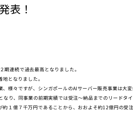
算発表！
円と２期連続で過去最高となりました。
の着地となりました。
業、様々ですが、シンガポールのAIサーバー販売事業は大変
額となり、同事業の前期実績では受注～納品までのリードタ
が約１億７千万円であることから、おおよそ約12億円の受