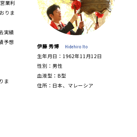
は営業利
おりま
去実績
績予想
伊藤 秀博
Hidehiro Ito
生年月日：1962年11月12日
性別：男性
血液型：B型
りま
住所：日本、マレーシア