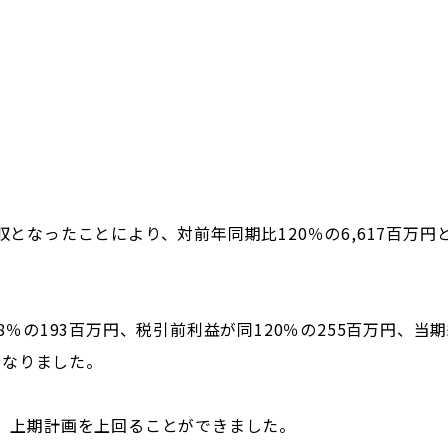
となったことにより、対前年同期比120％の6,617百万円
％の193百万円、税引前利益が同120％の255百万円、当
となりました。
、上期計画を上回ることができました。