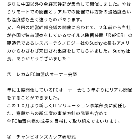
ぶりに中国以外の全経営幹部が集合して開催しました。やは
りリモートでの開催とリアルでの開催では方針の浸透度合い
も温度感も全く違うものがあります。
又、今回の経営幹部会議の開催に合わせて、２年前から当社
が各国で独占販売をしているウイルス除菌装置「RePER」の
製造元であるレスパーテクノロジー社のSuchy社長もアメリ
カからわざわざ来日され出席をしてもらいました。Suchy社
長、ありがとうございました！
② レカムFC加盟店オーナー会議
年に１度開催しているFCオーナー会も３年ぶりにリアル開催
をすることができました。
この１０月より新しくITソリューション事業部長に就任し
た、齋藤からの新年度の事業方針の発表も含めて
全FC加盟店様の成長を目指して取り組んでまいります。
③ チャンピオンズカップ表彰式