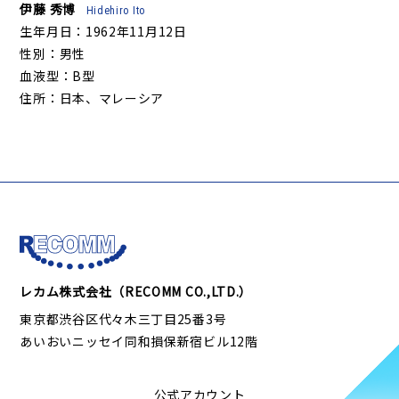
伊藤 秀博
Hidehiro Ito
生年月日：1962年11月12日
性別：男性
血液型：B型
住所：日本、マレーシア
レカム株式会社（RECOMM CO.,LTD.）
東京都渋谷区代々木三丁目25番3号
あいおいニッセイ同和損保新宿ビル12階
公式アカウント