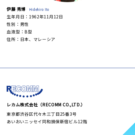
伊藤 秀博
Hidehiro Ito
生年月日：1962年11月12日
性別：男性
血液型：B型
住所：日本、マレーシア
レカム株式会社（RECOMM CO.,LTD.）
東京都渋谷区代々木三丁目25番3号
あいおいニッセイ同和損保新宿ビル12階